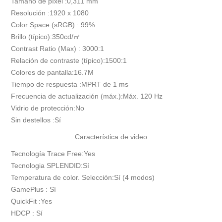
Tamaño de píxel :0,311 mm
Resolución :1920 x 1080
Color Space (sRGB) : 99%
Brillo (típico):350cd/㎡
Contrast Ratio (Max) : 3000:1
Relación de contraste (típico):1500:1
Colores de pantalla:16.7M
Tiempo de respuesta :MPRT de 1 ms
Frecuencia de actualización (máx.):Máx. 120 Hz
Vidrio de protección:No
Sin destellos :Sí
Característica de video
Tecnología Trace Free:Yes
Tecnologia SPLENDID:Sí
Temperatura de color. Selección:Sí (4 modos)
GamePlus : Sí
QuickFit :Yes
HDCP : Sí