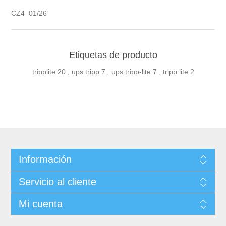
CZ4 01/26
Etiquetas de producto
tripplite
20
,
ups tripp
7
,
ups tripp-lite
7
,
tripp lite
2
Información
Servicio al cliente
Mi cuenta