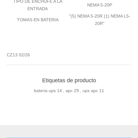
TIPO DE ENCHUFE A LA
NEMA 5-20P
ENTRADA
"(5) NEMA 5-20R (1) NEMA L5-
TOMAS EN BATERIA
20R"
CZ13 02/26
Etiquetas de producto
bateria ups
14
,
apc
29
,
ups apc
11