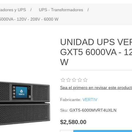
ladores y UPS
/
UPS - Transformadores
/
00VA - 120V - 208V - 6000 W
UNIDAD UPS VER
GXT5 6000VA - 12
W
Sea el primero en revisar este produc
Fabricante:
VERTIV
Sku:
GXT5-6000MVRT4UXLN
$2,580.00