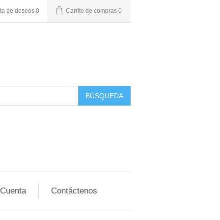
sta de deseos
0
Carrito de compras
0
BÚSQUEDA
 Cuenta
Contáctenos