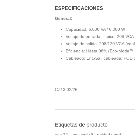
ESPECIFICACIONES
General:
Capacidad: 6,000 VA / 6,000 W
Voltaje de entrada: Típico: 208 VC
Voltaje de salida: 208/120 VCA (conf
Eficiencia: Hasta 98% (Eco-Mode™ a
Cableado: Ent./Sal. cableada; POD 
CZ13 02/26
Etiquetas de producto
ups
72
,
ups vertiv
8
,
unidad ups
6