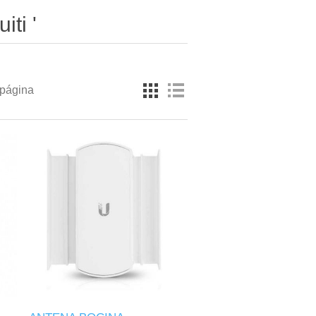
ti '
 página