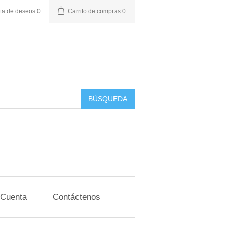
sta de deseos
0
Carrito de compras
0
BÚSQUEDA
 Cuenta
Contáctenos