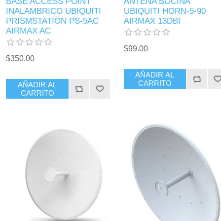
BASE ACCESS POINT
ANTENA BOCINA
INALAMBRICO UBIQUITI
UBIQUITI HORN-5-90
PRISMSTATION PS-5AC
AIRMAX 13DBI
AIRMAX AC
$99.00
$350.00
AÑADIR AL
CARRITO
AÑADIR AL
CARRITO