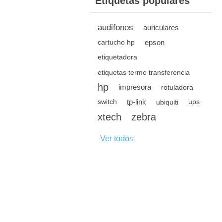
Etiquetas populares
audifonos
auriculares
epson
cartucho hp
etiquetadora
etiquetas termo transferencia
hp
impresora
rotuladora
tp-link
switch
ubiquiti
ups
xtech
zebra
Ver todos