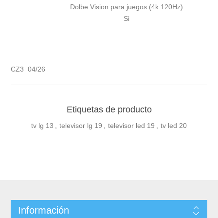
Dolbe Vision para juegos (4k 120Hz)
Si
CZ3 04/26
Etiquetas de producto
tv lg
13
,
televisor lg
19
,
televisor led
19
,
tv led
20
Información