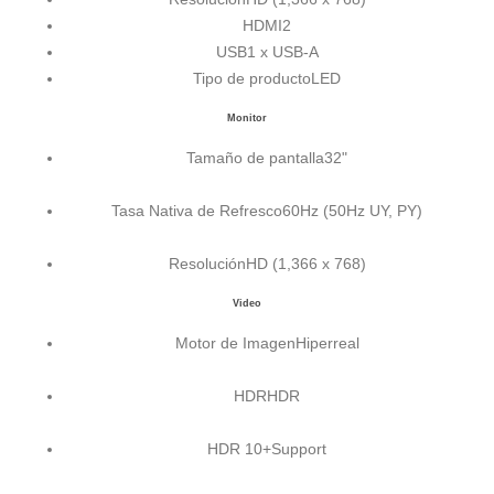
HDMI
2
USB
1 x USB-A
Tipo de producto
LED
Monitor
Tamaño de pantalla
32"
Tasa Nativa de Refresco
60Hz (50Hz UY, PY)
Resolución
HD (1,366 x 768)
Video
Motor de Imagen
Hiperreal
HDR
HDR
HDR 10+
Support