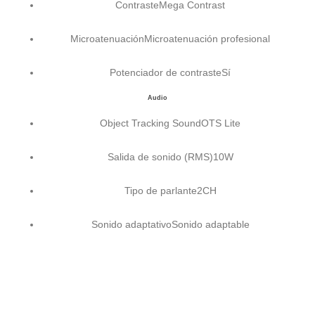
Contraste
Mega Contrast
Microatenuación
Microatenuación profesional
Potenciador de contraste
Sí
Audio
Object Tracking Sound
OTS Lite
Salida de sonido (RMS)
10W
Tipo de parlante
2CH
Sonido adaptativo
Sonido adaptable