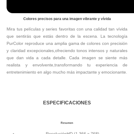
Colores precisos para una imagen vibrante y vívida
Mira tus películas y series favoritas con una calidad tan vívida
que sentirás que estás dentro de la escena. La tecnología
PurColor reproduce una amplia gama de colores con precisión
y claridad excepcionales,ofreciendo tonos intensos y naturales
que dan vida a cada detalle. Cada imagen se siente más
realista y envolvente,transformando tu experiencia de
entretenimiento en algo mucho más impactante y emocionante.
ESPECIFICACIONES
Resumen
Resolución
HD (1,366 x 768)