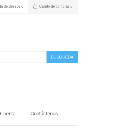
sta de deseos
0
Carrito de compras
0
BÚSQUEDA
 Cuenta
Contáctenos