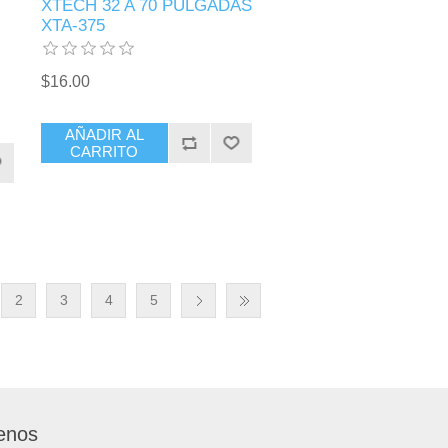
XTECH 32 A 70 PULGADAS
XTA-375
$16.00
AÑADIR AL
CARRITO
2
3
4
5
enos