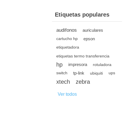
Etiquetas populares
audifonos
auriculares
epson
cartucho hp
etiquetadora
etiquetas termo transferencia
hp
impresora
rotuladora
tp-link
switch
ubiquiti
ups
xtech
zebra
Ver todos