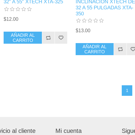
32” A 55” XTECH XTA-325
INCLINACION XTECH DE
32 A 55 PULGADAS XTA-
350
$12.00
$13.00
AÑADIR AL
CARRITO
AÑADIR AL
CARRITO
1
icio al cliente
Mi cuenta
Sigu