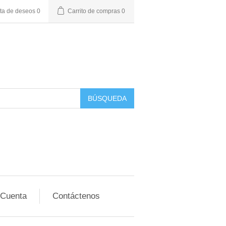
sta de deseos
0
Carrito de compras
0
BÚSQUEDA
 Cuenta
Contáctenos