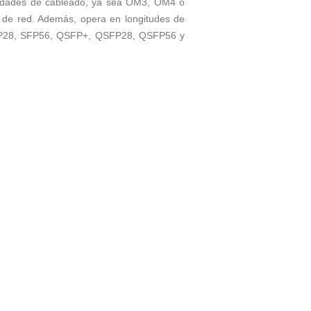
esidades de cableado, ya sea OM3, OM4 o
 de red. Además, opera en longitudes de
 SFP28, SFP56, QSFP+, QSFP28, QSFP56 y