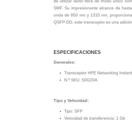
de utilizar tanto fibra de modo único 
SMF. Su impresionante alcance de hasta
onda de 850 nm y 1310 nm, proporcionan
QSFP-DD, este transceptor es una adición
ESPECIFICACIONES
Generales:
Transceptor HPE Networking Insta
N.º SKU: S0G20A
Tipo y Velocidad:
Tipo: SFP
Velocidad de transferencia: 1 Gb