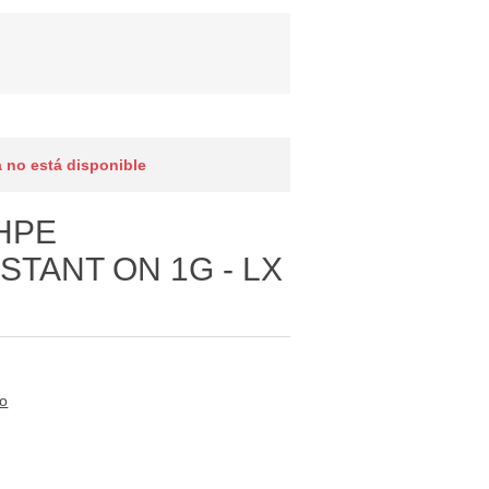
 no está disponible
HPE
TANT ON 1G - LX
to