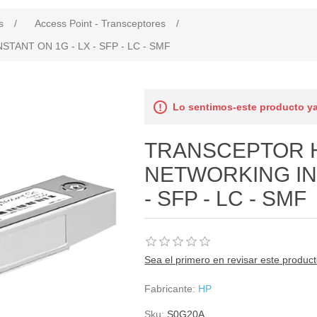
s
/
Access Point - Transceptores
/
ANT ON 1G - LX - SFP - LC - SMF
Lo sentimos-este producto ya
TRANSCEPTOR 
NETWORKING INS
- SFP - LC - SMF
Sea el primero en revisar este produc
Fabricante:
HP
Sku:
S0G20A