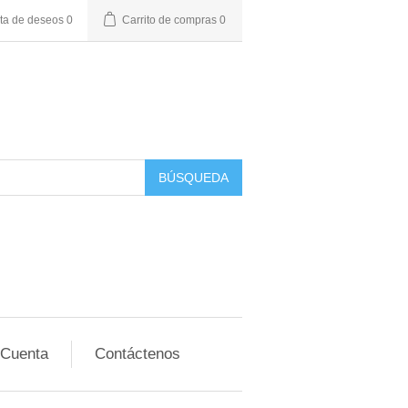
sta de deseos
0
Carrito de compras
0
BÚSQUEDA
 Cuenta
Contáctenos