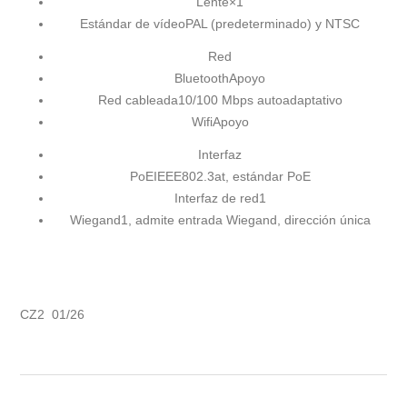
Lente
×1
Estándar de vídeo
PAL (predeterminado) y NTSC
Red
Bluetooth
Apoyo
Red cableada
10/100 Mbps autoadaptativo
Wifi
Apoyo
Interfaz
PoE
IEEE802.3at, estándar PoE
Interfaz de red
1
Wiegand
1, admite entrada Wiegand, dirección única
CZ2 01/26