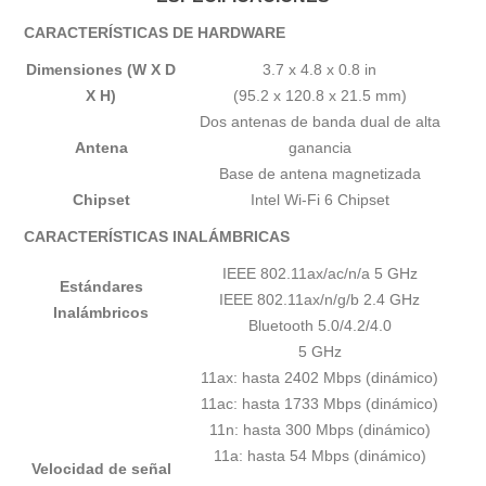
CARACTERÍSTICAS DE HARDWARE
Dimensiones (W X D
3.7 x 4.8 x 0.8 in
X H)
(95.2 x 120.8 x 21.5 mm)
Dos antenas de banda dual de alta
Antena
ganancia
Base de antena magnetizada
Chipset
Intel Wi-Fi 6 Chipset
CARACTERÍSTICAS INALÁMBRICAS
IEEE 802.11ax/ac/n/a 5 GHz
Estándares
IEEE 802.11ax/n/g/b 2.4 GHz
Inalámbricos
Bluetooth 5.0/4.2/4.0
5 GHz
11ax: hasta 2402 Mbps (dinámico)
11ac: hasta 1733 Mbps (dinámico)
11n: hasta 300 Mbps (dinámico)
11a: hasta 54 Mbps (dinámico)
Velocidad de señal