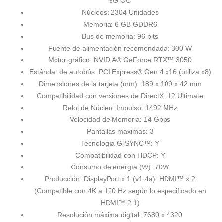
6G OC
Núcleos: 2304 Unidades
Memoria: 6 GB GDDR6
Bus de memoria: 96 bits
Fuente de alimentación recomendada: 300 W
Motor gráfico: NVIDIA® GeForce RTX™ 3050
Estándar de autobús: PCI Express® Gen 4 x16 (utiliza x8)
Dimensiones de la tarjeta (mm): 189 x 109 x 42 mm
Compatibilidad con versiones de DirectX: 12 Ultimate
Reloj de Núcleo:
Impulso: 1492 MHz
Velocidad de Memoria:
14 Gbps
Pantallas máximas: 3
Tecnología G-SYNC™: Y
Compatibilidad con HDCP: Y
Consumo de energía (W): 70W
Producción: DisplayPort x 1 (v1.4a): HDMI™ x 2
(Compatible con 4K a 120 Hz según lo especificado en
HDMI™ 2.1)
Resolución máxima digital: 7680 x 4320