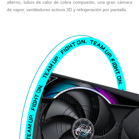
alterno, tubos de calor de cobre compuesto, una gran cámara
de vapor, ventiladores activos 3D y refrigeración por pantalla.