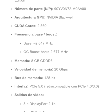
Edition
Número de parte (N/P):
90YV0N72-M0AA00
Arquitectura GPU:
NVIDIA Blackwell
CUDA Cores:
2,560
Frecuencia base / boost:
Base: ~2,647 MHz
OC Boost: hasta 2,677 MHz
Memoria:
8 GB GDDR6
Velocidad de memoria:
20 Gbps
Bus de memoria:
128-bit
Interfaz:
PCIe 5.0 (retrocompatible con PCIe 4.0/3.0)
Salidas de video:
3 × DisplayPort 2.1b