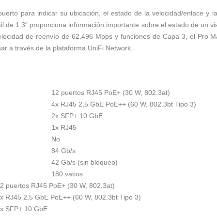
puerto para indicar su ubicación, el estado de la velocidad/enlace y 
ctil de 1.3" proporciona información importante sobre el estado de un 
elocidad de reenvío de 62.496 Mpps y funciones de Capa 3, el Pro M
nar a través de la plataforma UniFi Network.
12 puertos RJ45 PoE+ (30 W, 802.3at)
4x RJ45 2,5 GbE PoE++ (60 W, 802.3bt Tipo 3)
2x SFP+ 10 GbE
1x RJ45
No
84 Gb/s
42 Gb/s (sin bloqueo)
180 vatios
2 puertos RJ45 PoE+ (30 W, 802.3at)
x RJ45 2,5 GbE PoE++ (60 W, 802.3bt Tipo 3)
x SFP+ 10 GbE