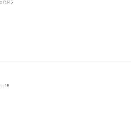
x RJ45
iti
15