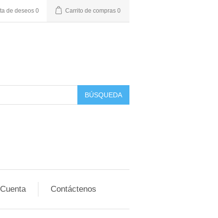
sta de deseos
0
Carrito de compras
0
BÚSQUEDA
 Cuenta
Contáctenos