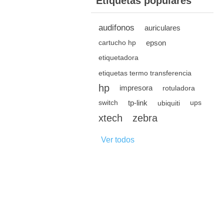
Etiquetas populares
audifonos
auriculares
epson
cartucho hp
etiquetadora
etiquetas termo transferencia
hp
impresora
rotuladora
tp-link
switch
ubiquiti
ups
xtech
zebra
Ver todos