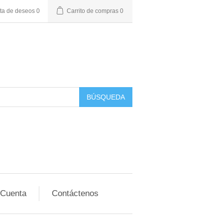
sta de deseos
0
Carrito de compras
0
BÚSQUEDA
 Cuenta
Contáctenos