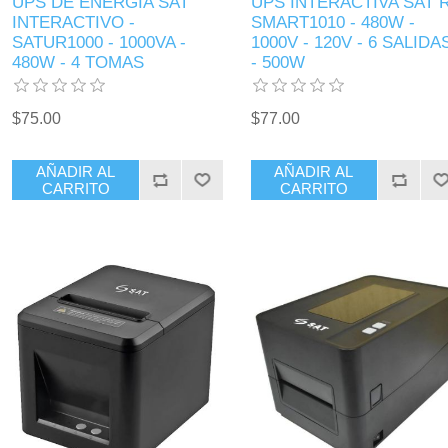
UPS DE ENERGIA SAT
UPS INTERACTIVA SAT R
INTERACTIVO -
SMART1010 - 480W -
SATUR1000 - 1000VA -
1000V - 120V - 6 SALIDA
480W - 4 TOMAS
- 500W
$75.00
$77.00
AÑADIR AL
AÑADIR AL
CARRITO
CARRITO