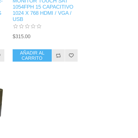
-
MONITOR TOUCH SAT
1054FPH 15 CAPACITIVO
S
1024 X 768 HDMI / VGA /
USB
$315.00
AÑADIR AL
CARRITO