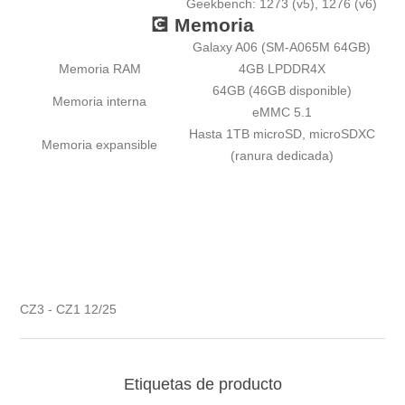
Geekbench: 1273 (v5), 1276 (v6)
💽 Memoria
Galaxy A06 (SM-A065M 64GB)
Memoria RAM
4GB LPDDR4X
64GB (46GB disponible)
Memoria interna
eMMC 5.1
Hasta 1TB microSD, microSDXC
Memoria expansible
(ranura dedicada)
CZ3 - CZ1 12/25
Etiquetas de producto