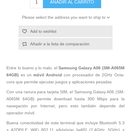
AÑADIR AL CARRITO
Please select the address you want to ship to
Add to wishlist
Añadir a la lista de comparación
Entre lo bueno y lo malo, el
Samsung Galaxy A06 (SM-A065M
64GB)
es un
móvil Android
con procesador de 2GHz Octa-
core que permite ejecutar juegos y aplicaciones pesadas.
Con una ranura para tarjeta SIM, el Samsung Galaxy A06 (SM-
A065M 64GB) permite download hasta 300 Mbps para la
navegación por Internet, pero esto también depende del
operador móvil.
Buena conectividad de este terminal que incluye Bluetooth 5.3
+ A2DP/LE, WiFi 802.11 a/b/g/n/ac [wifi5] (2.4GHz, 5GHz) +