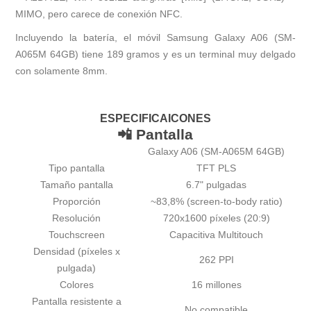
MIMO, pero carece de conexión NFC.
Incluyendo la batería, el móvil Samsung Galaxy A06 (SM-
A065M 64GB) tiene 189 gramos y es un terminal muy delgado
con solamente 8mm.
ESPECIFICAICONES
📲 Pantalla
Galaxy A06 (SM-A065M 64GB)
Tipo pantalla
TFT PLS
Tamaño pantalla
6.7" pulgadas
Proporción
~83,8% (screen-to-body ratio)
Resolución
720x1600 píxeles (20:9)
Touchscreen
Capacitiva Multitouch
Densidad (píxeles x
262 PPI
pulgada)
Colores
16 millones
Pantalla resistente a
No compatible