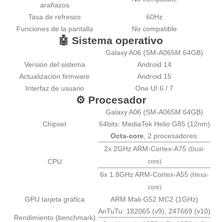
arañazos
Tasa de refresco
60Hz
Funciones de la pantalla
No compatible
🤖 Sistema operativo
Galaxy A06 (SM-A065M 64GB)
Versión del sistema
Android 14
Actualización firmware
Android 15
Interfaz de usuario
One UI 6 / 7
⚙️ Procesador
Galaxy A06 (SM-A065M 64GB)
Chipset
64bits:
MediaTek Helio G85
(12nm)
Octa-core
, 2 procesadores:
2x 2GHz ARM-Cortex-A75
(Dual-
CPU
core)
6x 1.8GHz ARM-Cortex-A55
(Hexa-
core)
GPU tarjeta gráfica
ARM Mali-G52 MC2 (1GHz)
AnTuTu: 182065 (v9), 247669 (v10)
Rendimiento (benchmark)