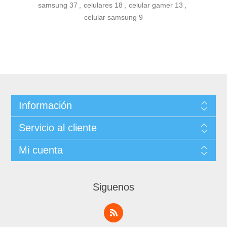
samsung
37
,
celulares
18
,
celular gamer
13
,
celular samsung
9
Información
Servicio al cliente
Mi cuenta
Siguenos