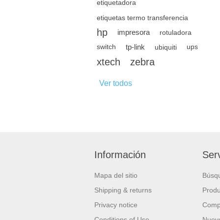
etiquetadora
etiquetas termo transferencia
hp
impresora
rotuladora
tp-link
switch
ubiquiti
ups
xtech
zebra
Ver todos
Información
Serv
Mapa del sitio
Búsq
Shipping & returns
Produ
Privacy notice
Compa
Conditions of Use
Nuevo