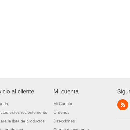
icio al cliente
Mi cuenta
Sigu
ueda
Mi Cuenta
ctos vistos recientemente
Órdenes
re la lista de productos
Direcciones
s productos
Carrito de compras