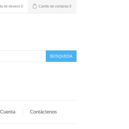
sta de deseos
0
Carrito de compras
0
BÚSQUEDA
 Cuenta
Contáctenos