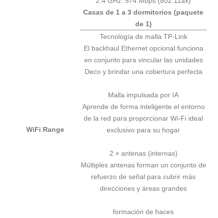
2.4 GHz: 574 Mbps (802.11ax)
Casas de 1 a 3 dormitorios (paquete
de 1)
Tecnología de malla TP-Link
El backhaul Ethernet opcional funciona
en conjunto para vincular las unidades
Deco y brindar una cobertura perfecta
Malla impulsada por IA
Aprende de forma inteligente el entorno
de la red para proporcionar Wi-Fi ideal
WiFi Range
exclusivo para su hogar
2 × antenas (internas)
Múltiples antenas forman un conjunto de
refuerzo de señal para cubrir más
direcciones y áreas grandes
formación de haces