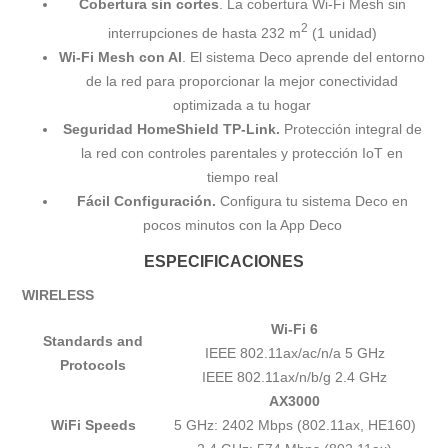
Cobertura sin cortes
. La cobertura Wi-Fi Mesh sin
2
interrupciones de hasta 232 m
(1 unidad)
Wi-Fi Mesh con AI
. El sistema Deco aprende del entorno
de la red para proporcionar la mejor conectividad
optimizada a tu hogar
Seguridad HomeShield TP-Link.
Protección integral de
la red con controles parentales y protección IoT en
tiempo real
Fácil Configuración.
Configura tu sistema Deco en
pocos minutos con la App Deco
ESPECIFICACIONES
WIRELESS
Wi-Fi 6
Standards and
IEEE 802.11ax/ac/n/a 5 GHz
Protocols
IEEE 802.11ax/n/b/g 2.4 GHz
AX3000
WiFi Speeds
5 GHz: 2402 Mbps (802.11ax, HE160)