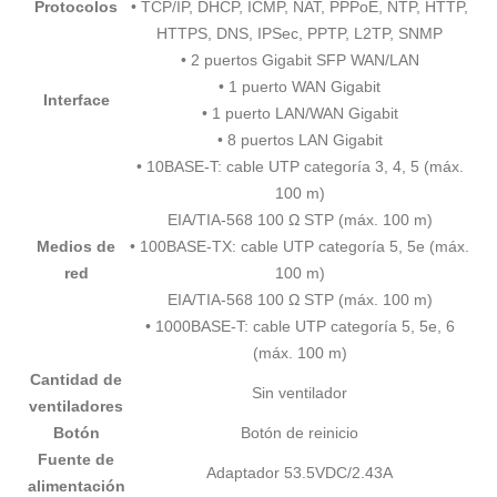
Protocolos
• TCP/IP, DHCP, ICMP, NAT, PPPoE, NTP, HTTP,
HTTPS, DNS, IPSec, PPTP, L2TP, SNMP
• 2 puertos Gigabit SFP WAN/LAN
• 1 puerto WAN Gigabit
Interface
• 1 puerto LAN/WAN Gigabit
• 8 puertos LAN Gigabit
• 10BASE-T: cable UTP categoría 3, 4, 5 (máx.
100 m)
EIA/TIA-568 100 Ω STP (máx. 100 m)
Medios de
• 100BASE-TX: cable UTP categoría 5, 5e (máx.
red
100 m)
EIA/TIA-568 100 Ω STP (máx. 100 m)
• 1000BASE-T: cable UTP categoría 5, 5e, 6
(máx. 100 m)
Cantidad de
Sin ventilador
ventiladores
Botón
Botón de reinicio
Fuente de
Adaptador 53.5VDC/2.43A
alimentación