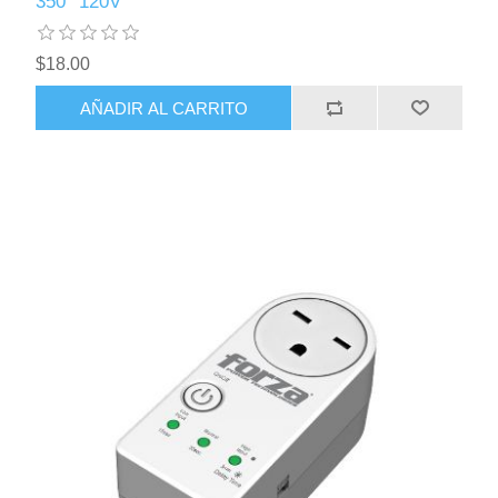
350° 120V
$18.00
AÑADIR AL CARRITO