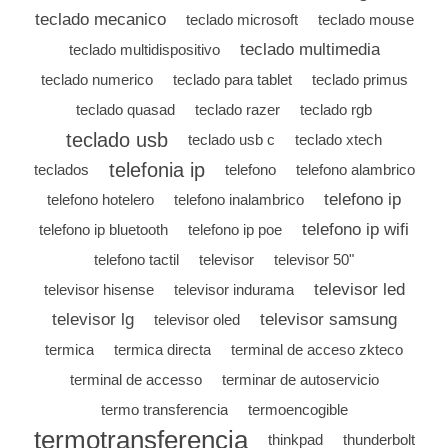
teclado mecanico
teclado microsoft
teclado mouse
teclado multimedia
teclado multidispositivo
teclado numerico
teclado para tablet
teclado primus
teclado quasad
teclado razer
teclado rgb
teclado usb
teclado usb c
teclado xtech
telefonia ip
teclados
telefono
telefono alambrico
telefono ip
telefono hotelero
telefono inalambrico
telefono ip wifi
telefono ip bluetooth
telefono ip poe
telefono tactil
televisor
televisor 50"
televisor led
televisor hisense
televisor indurama
televisor lg
televisor samsung
televisor oled
termica
termica directa
terminal de acceso zkteco
terminal de accesso
terminar de autoservicio
termo transferencia
termoencogible
termotransferencia
thinkpad
thunderbolt