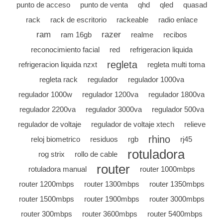
punto de acceso
punto de venta
qhd
qled
quasad
rack
rack de escritorio
rackeable
radio enlace
ram
razer
ram 16gb
realme
recibos
reconocimiento facial
red
refrigeracion liquida
regleta
refrigeracion liquida nzxt
regleta multi toma
regleta rack
regulador
regulador 1000va
regulador 1000w
regulador 1200va
regulador 1800va
regulador 2200va
regulador 3000va
regulador 500va
regulador de voltaje
regulador de voltaje xtech
relieve
rhino
reloj biometrico
residuos
rgb
rj45
rotuladora
rog strix
rollo de cable
router
rotuladora manual
router 1000mbps
router 1200mbps
router 1300mbps
router 1350mbps
router 1500mbps
router 1900mbps
router 3000mbps
router 300mbps
router 3600mbps
router 5400mbps