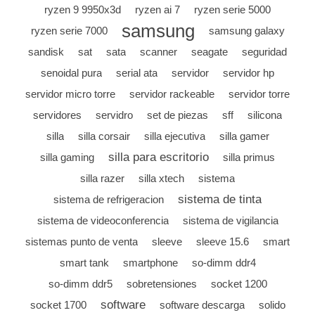
ryzen 9 9950x3d
ryzen ai 7
ryzen serie 5000
samsung
ryzen serie 7000
samsung galaxy
sandisk
sat
sata
scanner
seagate
seguridad
senoidal pura
serial ata
servidor
servidor hp
servidor micro torre
servidor rackeable
servidor torre
servidores
servidro
set de piezas
sff
silicona
silla
silla corsair
silla ejecutiva
silla gamer
silla para escritorio
silla gaming
silla primus
silla razer
silla xtech
sistema
sistema de tinta
sistema de refrigeracion
sistema de videoconferencia
sistema de vigilancia
sistemas punto de venta
sleeve
sleeve 15.6
smart
smart tank
smartphone
so-dimm ddr4
so-dimm ddr5
sobretensiones
socket 1200
software
socket 1700
software descarga
solido