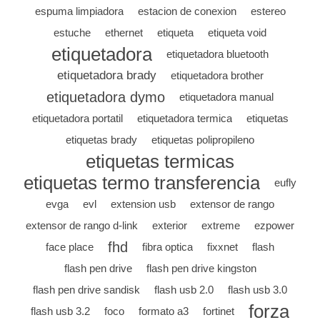
espuma limpiadora
estacion de conexion
estereo
estuche
ethernet
etiqueta
etiqueta void
etiquetadora
etiquetadora bluetooth
etiquetadora brady
etiquetadora brother
etiquetadora dymo
etiquetadora manual
etiquetadora portatil
etiquetadora termica
etiquetas
etiquetas brady
etiquetas polipropileno
etiquetas termicas
etiquetas termo transferencia
eufly
evga
evl
extension usb
extensor de rango
extensor de rango d-link
exterior
extreme
ezpower
fhd
face place
fibra optica
fixxnet
flash
flash pen drive
flash pen drive kingston
flash pen drive sandisk
flash usb 2.0
flash usb 3.0
forza
flash usb 3.2
foco
formato a3
fortinet