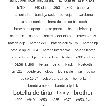
auriculares razer blackshark
auriculares razer kraken
b760m
b840-plus
b850
b860
bandeja
bandeja 2u
bandeja rack
bandejas
barebone
barra de sonido
barra de sonido bluetooth
base para laptop
base portatil
base telefono ip
base usb
bateria
bateria acer laptop
bateria asus
bateria cdp
bateria dell
bateria dell gk5ky
bateria hp
bateria hp jc03-04
bateria interactiva
bateria laptop
bateria laptop hp
bateria laptop toshiba pa3817u-1brs
bateria ups
belkin
benq
black
bluetooth
bolsa de tinta
bmp21
bolide technology
bolso
bolso 15.6"
bolso par damas
bombilla
bombilla nexxt
bombilla tp-link
botella de tinta
brother
brady
c800
c840
c850
c855
c870
c950x2yg