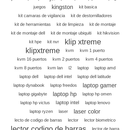
kingston
juegos
kit basica
kit camaras de vigilancia
kit de destornilladores
kit de herramientas
kit de limpieza
kit de montaje
kit de montaje dell
kit de montaje ubiquiti
kit hikvision
klip xtreme
kit hpe
kit nvr
klipxtreme
kvm
kvm 1 puerto
kvm 16 puertos
kvm 2 puertos
kvm 4 puertos
kvm 8 puertos
kvm lan
l2
laptop
laptop amd
laptop dell
laptop dell intel
laptop dell latitude
laptop gamer
laptop dynabook
laptop freedos
laptop hp
laptop gigabyte
laptop hp omen
laptop intel
laptop hp victus
laptop lenovo
laser color
laptop ryzen
laser
lecto de codigo de barras
lector
lector biometrico
lector codigo de barras
lector de barra