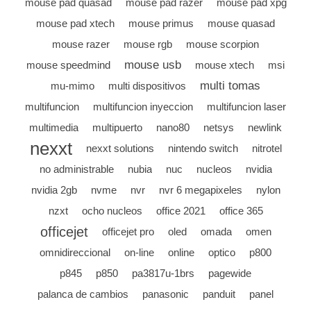
mouse pad quasad
mouse pad razer
mouse pad xpg
mouse pad xtech
mouse primus
mouse quasad
mouse razer
mouse rgb
mouse scorpion
mouse usb
mouse speedmind
mouse xtech
msi
multi tomas
mu-mimo
multi dispositivos
multifuncion
multifuncion inyeccion
multifuncion laser
multimedia
multipuerto
nano80
netsys
newlink
nexxt
nexxt solutions
nintendo switch
nitrotel
no administrable
nubia
nuc
nucleos
nvidia
nvidia 2gb
nvme
nvr
nvr 6 megapixeles
nylon
nzxt
ocho nucleos
office 2021
office 365
officejet
officejet pro
oled
omada
omen
omnidireccional
on-line
online
optico
p800
p845
p850
pa3817u-1brs
pagewide
palanca de cambios
panasonic
panduit
panel