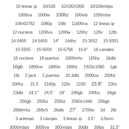
10 lineas ip
10/100
10/100/1000
10/100mbps
100hz
1000va
1000w
100mb
1050mbs
106r02762
1080p
10tb
11000va
12 lineas ip
12 nucleos
1200va
1200w
120hz
120v
12tb
14-5455
14-5459
14″
144hz
15-3552
15-5551
15-5555
15-5559
15-5758
15.6"
16 canales
16 nucleos
16 puertos
1600mhz
165hz
16dbi
16gb
1800va
1800w
180hz
1920x1080
1gb
1tb
2 jack
2 puertos
20.3dbi
2000va
200hz
23.8"
200hz.
21.5
2160p
220v
2230
230v
23dbi
24.1"
24.5"
24"
240gb
240hz.
24gb
250gb
250hz
255hz
2560x1440
256gb
27"
2666mhz
268x5
26dbi
2700w
2d
2tb
3 antenas
3 clavijas
3 lineas ip
3.5"
3.5mm
3000mbps
3000va
300mbps
30dbi
30fps
31.5"