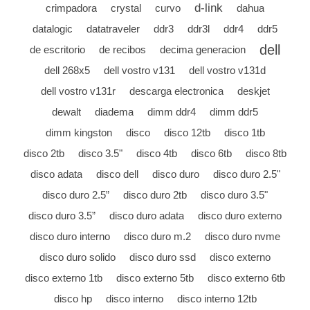
d-link
crimpadora
crystal
curvo
dahua
datalogic
datatraveler
ddr3
ddr3l
ddr4
ddr5
dell
de escritorio
de recibos
decima generacion
dell 268x5
dell vostro v131
dell vostro v131d
dell vostro v131r
descarga electronica
deskjet
dewalt
diadema
dimm ddr4
dimm ddr5
dimm kingston
disco
disco 12tb
disco 1tb
disco 2tb
disco 3.5"
disco 4tb
disco 6tb
disco 8tb
disco adata
disco dell
disco duro
disco duro 2.5"
disco duro 2.5”
disco duro 2tb
disco duro 3.5"
disco duro 3.5”
disco duro adata
disco duro externo
disco duro interno
disco duro m.2
disco duro nvme
disco duro solido
disco duro ssd
disco externo
disco externo 1tb
disco externo 5tb
disco externo 6tb
disco hp
disco interno
disco interno 12tb