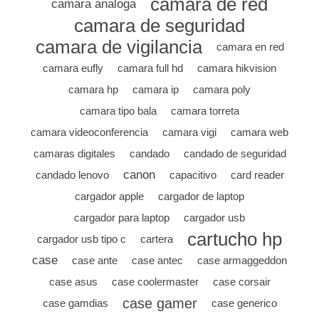
camara de red
camara analoga
camara de seguridad
camara de vigilancia
camara en red
camara eufly
camara full hd
camara hikvision
camara hp
camara ip
camara poly
camara tipo bala
camara torreta
camara videoconferencia
camara vigi
camara web
camaras digitales
candado
candado de seguridad
canon
candado lenovo
capacitivo
card reader
cargador apple
cargador de laptop
cargador para laptop
cargador usb
cartucho hp
cargador usb tipo c
cartera
case
case ante
case antec
case armaggeddon
case asus
case coolermaster
case corsair
case gamer
case gamdias
case generico