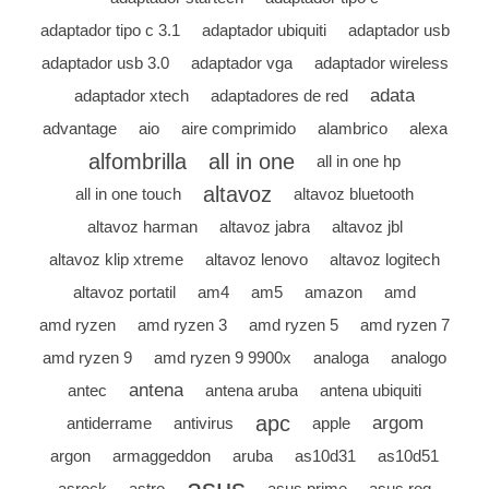
adaptador tipo c 3.1
adaptador ubiquiti
adaptador usb
adaptador usb 3.0
adaptador vga
adaptador wireless
adata
adaptador xtech
adaptadores de red
advantage
aio
aire comprimido
alambrico
alexa
alfombrilla
all in one
all in one hp
altavoz
all in one touch
altavoz bluetooth
altavoz harman
altavoz jabra
altavoz jbl
altavoz klip xtreme
altavoz lenovo
altavoz logitech
altavoz portatil
am4
am5
amazon
amd
amd ryzen
amd ryzen 3
amd ryzen 5
amd ryzen 7
amd ryzen 9
amd ryzen 9 9900x
analoga
analogo
antena
antec
antena aruba
antena ubiquiti
apc
argom
antiderrame
antivirus
apple
argon
armaggeddon
aruba
as10d31
as10d51
asrock
astro
asus prime
asus rog