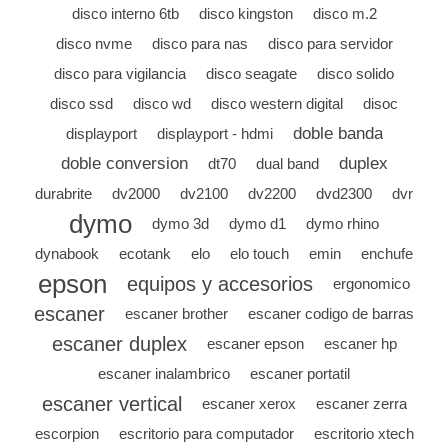
disco interno 6tb
disco kingston
disco m.2
disco nvme
disco para nas
disco para servidor
disco para vigilancia
disco seagate
disco solido
disco ssd
disco wd
disco western digital
disoc
doble banda
displayport
displayport - hdmi
doble conversion
duplex
dt70
dual band
durabrite
dv2000
dv2100
dv2200
dvd2300
dvr
dymo
dymo 3d
dymo d1
dymo rhino
dynabook
ecotank
elo
elo touch
emin
enchufe
epson
equipos y accesorios
ergonomico
escaner
escaner brother
escaner codigo de barras
escaner duplex
escaner epson
escaner hp
escaner inalambrico
escaner portatil
escaner vertical
escaner xerox
escaner zerra
escorpion
escritorio para computador
escritorio xtech