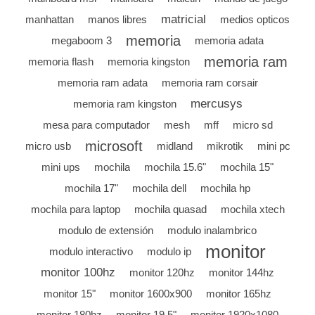
matricial
manhattan
manos libres
medios opticos
memoria
megaboom 3
memoria adata
memoria ram
memoria flash
memoria kingston
memoria ram adata
memoria ram corsair
mercusys
memoria ram kingston
mesa para computador
mesh
mff
micro sd
microsoft
micro usb
midland
mikrotik
mini pc
mini ups
mochila
mochila 15.6"
mochila 15"
mochila 17"
mochila dell
mochila hp
mochila para laptop
mochila quasad
mochila xtech
modulo de extensión
modulo inalambrico
monitor
modulo interactivo
modulo ip
monitor 100hz
monitor 120hz
monitor 144hz
monitor 15"
monitor 1600x900
monitor 165hz
monitor 180hz
monitor 19.5"
monitor 1920x1080