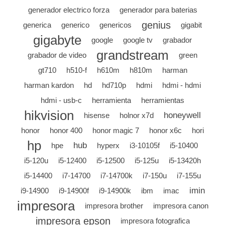
generador electrico forza
generador para baterias
genius
generica
generico
genericos
gigabit
gigabyte
google
google tv
grabador
grandstream
grabador de video
green
gt710
h510-f
h610m
h810m
harman
harman kardon
hd
hd710p
hdmi
hdmi - hdmi
hdmi - usb-c
herramienta
herramientas
hikvision
honeywell
hisense
holnor x7d
honor
honor 400
honor magic 7
honor x6c
hori
hp
hub
hpe
hyperx
i3-10105f
i5-10400
i5-120u
i5-12400
i5-12500
i5-125u
i5-13420h
i5-14400
i7-14700
i7-14700k
i7-150u
i7-155u
imin
i9-14900
i9-14900f
i9-14900k
ibm
imac
impresora
impresora brother
impresora canon
impresora epson
impresora fotografica