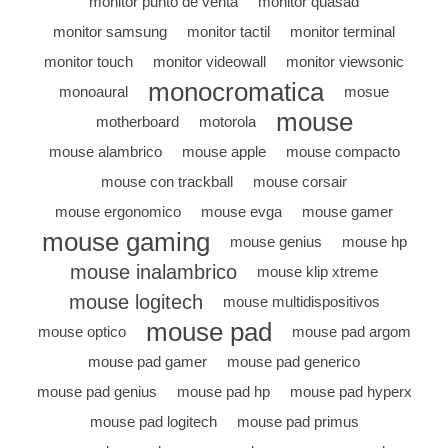
monitor punto de venta
monitor quasad
monitor samsung
monitor tactil
monitor terminal
monitor touch
monitor videowall
monitor viewsonic
monocromatica
monoaural
mosue
mouse
motherboard
motorola
mouse alambrico
mouse apple
mouse compacto
mouse con trackball
mouse corsair
mouse ergonomico
mouse evga
mouse gamer
mouse gaming
mouse genius
mouse hp
mouse inalambrico
mouse klip xtreme
mouse logitech
mouse multidispositivos
mouse pad
mouse optico
mouse pad argom
mouse pad gamer
mouse pad generico
mouse pad genius
mouse pad hp
mouse pad hyperx
mouse pad logitech
mouse pad primus