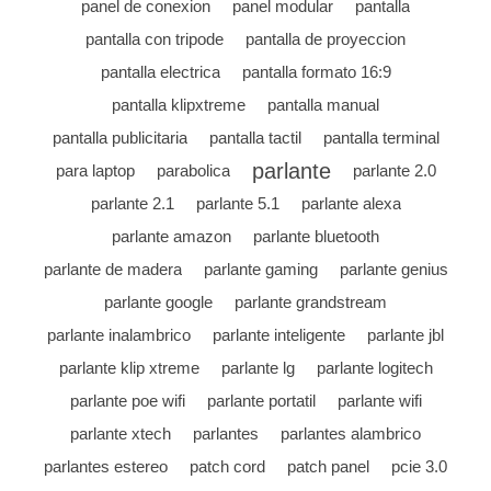
panel de conexion
panel modular
pantalla
pantalla con tripode
pantalla de proyeccion
pantalla electrica
pantalla formato 16:9
pantalla klipxtreme
pantalla manual
pantalla publicitaria
pantalla tactil
pantalla terminal
parlante
para laptop
parabolica
parlante 2.0
parlante 2.1
parlante 5.1
parlante alexa
parlante amazon
parlante bluetooth
parlante de madera
parlante gaming
parlante genius
parlante google
parlante grandstream
parlante inalambrico
parlante inteligente
parlante jbl
parlante klip xtreme
parlante lg
parlante logitech
parlante poe wifi
parlante portatil
parlante wifi
parlante xtech
parlantes
parlantes alambrico
parlantes estereo
patch cord
patch panel
pcie 3.0