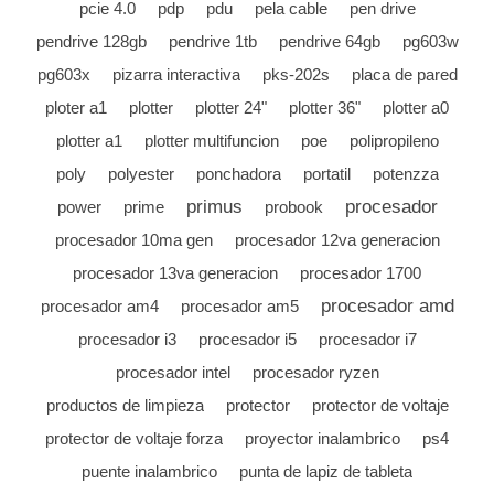
pcie 4.0
pdp
pdu
pela cable
pen drive
pendrive 128gb
pendrive 1tb
pendrive 64gb
pg603w
pg603x
pizarra interactiva
pks-202s
placa de pared
ploter a1
plotter
plotter 24"
plotter 36"
plotter a0
plotter a1
plotter multifuncion
poe
polipropileno
poly
polyester
ponchadora
portatil
potenzza
primus
procesador
power
prime
probook
procesador 10ma gen
procesador 12va generacion
procesador 13va generacion
procesador 1700
procesador amd
procesador am4
procesador am5
procesador i3
procesador i5
procesador i7
procesador intel
procesador ryzen
productos de limpieza
protector
protector de voltaje
protector de voltaje forza
proyector inalambrico
ps4
puente inalambrico
punta de lapiz de tableta