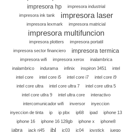
impresora hp
impresora industrial
impresora laser
impresora ink tank
impresora lexmark
impresora matricial
impresora multifuncion
impresora plotters
impresora portatil
impresora termica
impresora sector financiero
impresora wifi
impresora xerox
inalambrica
inalambrico
indurama
infinix
inspiron 3451
intel
intel core
intel core i5
intel core i7
intel core i9
intel core ultra
intel core ultra 7
intel core utlra 5
intel core utlra 9
intel ultra core
interactivo
intercomunicador wifi
inversor
inyeccion
inyeccion de tinta
ip
ip pbx
ip68
ipad
iphone 13
iphone 16
iphone 16 128gb
iphone x
iphone8
jbl
jabra
jack rj45
jc03
jc04
joystick
juego