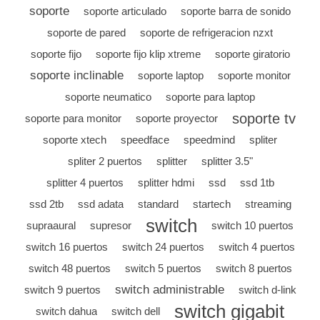
soporte
soporte articulado
soporte barra de sonido
soporte de pared
soporte de refrigeracion nzxt
soporte fijo
soporte fijo klip xtreme
soporte giratorio
soporte inclinable
soporte laptop
soporte monitor
soporte neumatico
soporte para laptop
soporte tv
soporte para monitor
soporte proyector
soporte xtech
speedface
speedmind
spliter
spliter 2 puertos
splitter
splitter 3.5"
splitter 4 puertos
splitter hdmi
ssd
ssd 1tb
ssd 2tb
ssd adata
standard
startech
streaming
switch
supraaural
supresor
switch 10 puertos
switch 16 puertos
switch 24 puertos
switch 4 puertos
switch 48 puertos
switch 5 puertos
switch 8 puertos
switch administrable
switch 9 puertos
switch d-link
switch gigabit
switch dahua
switch dell