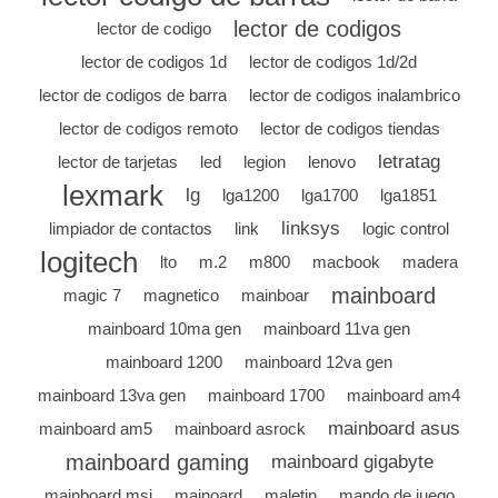
lector de codigos
lector de codigo
lector de codigos 1d
lector de codigos 1d/2d
lector de codigos de barra
lector de codigos inalambrico
lector de codigos remoto
lector de codigos tiendas
letratag
lector de tarjetas
led
legion
lenovo
lexmark
lg
lga1200
lga1700
lga1851
linksys
limpiador de contactos
link
logic control
logitech
lto
m.2
m800
macbook
madera
mainboard
magic 7
magnetico
mainboar
mainboard 10ma gen
mainboard 11va gen
mainboard 1200
mainboard 12va gen
mainboard 13va gen
mainboard 1700
mainboard am4
mainboard asus
mainboard am5
mainboard asrock
mainboard gaming
mainboard gigabyte
mainboard msi
mainoard
maletin
mando de juego