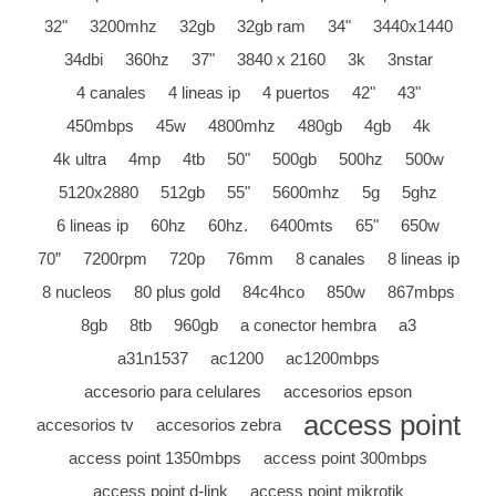
32"
3200mhz
32gb
32gb ram
34"
3440x1440
34dbi
360hz
37"
3840 x 2160
3k
3nstar
4 canales
4 lineas ip
4 puertos
42"
43"
450mbps
45w
4800mhz
480gb
4gb
4k
4k ultra
4mp
4tb
50"
500gb
500hz
500w
5120x2880
512gb
55"
5600mhz
5g
5ghz
6 lineas ip
60hz
60hz.
6400mts
65"
650w
70”
7200rpm
720p
76mm
8 canales
8 lineas ip
8 nucleos
80 plus gold
84c4hco
850w
867mbps
8gb
8tb
960gb
a conector hembra
a3
a31n1537
ac1200
ac1200mbps
accesorio para celulares
accesorios epson
access point
accesorios tv
accesorios zebra
access point 1350mbps
access point 300mbps
access point d-link
access point mikrotik