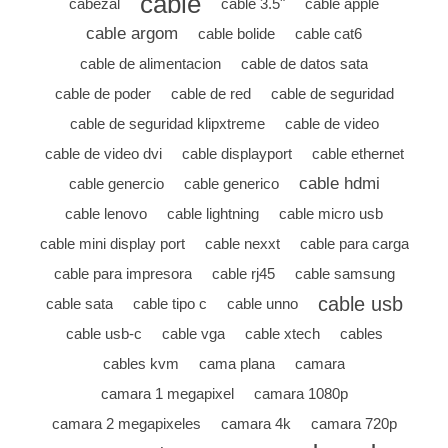
cable
cabezal
cable 3.5"
cable apple
cable argom
cable bolide
cable cat6
cable de alimentacion
cable de datos sata
cable de poder
cable de red
cable de seguridad
cable de seguridad klipxtreme
cable de video
cable de video dvi
cable displayport
cable ethernet
cable hdmi
cable genercio
cable generico
cable lenovo
cable lightning
cable micro usb
cable mini display port
cable nexxt
cable para carga
cable para impresora
cable rj45
cable samsung
cable usb
cable sata
cable tipo c
cable unno
cable usb-c
cable vga
cable xtech
cables
cables kvm
cama plana
camara
camara 1 megapixel
camara 1080p
camara 2 megapixeles
camara 4k
camara 720p