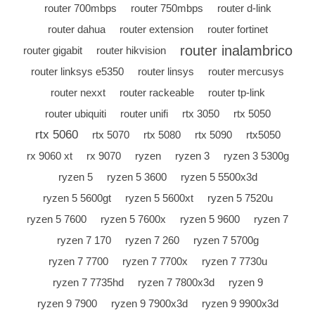
router 700mbps
router 750mbps
router d-link
router dahua
router extension
router fortinet
router inalambrico
router gigabit
router hikvision
router linksys e5350
router linsys
router mercusys
router nexxt
router rackeable
router tp-link
router ubiquiti
router unifi
rtx 3050
rtx 5050
rtx 5060
rtx 5070
rtx 5080
rtx 5090
rtx5050
rx 9060 xt
rx 9070
ryzen
ryzen 3
ryzen 3 5300g
ryzen 5
ryzen 5 3600
ryzen 5 5500x3d
ryzen 5 5600gt
ryzen 5 5600xt
ryzen 5 7520u
ryzen 5 7600
ryzen 5 7600x
ryzen 5 9600
ryzen 7
ryzen 7 170
ryzen 7 260
ryzen 7 5700g
ryzen 7 7700
ryzen 7 7700x
ryzen 7 7730u
ryzen 7 7735hd
ryzen 7 7800x3d
ryzen 9
ryzen 9 7900
ryzen 9 7900x3d
ryzen 9 9900x3d