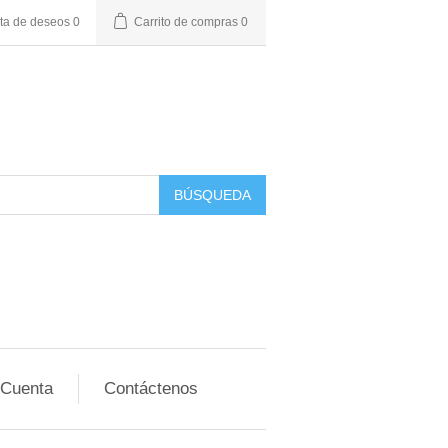
sta de deseos
0
Carrito de compras
0
BÚSQUEDA
 Cuenta
Contáctenos