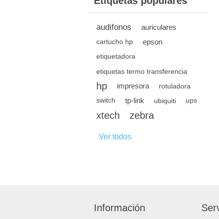
Etiquetas populares
audifonos
auriculares
epson
cartucho hp
etiquetadora
etiquetas termo transferencia
hp
impresora
rotuladora
tp-link
switch
ubiquiti
ups
xtech
zebra
Ver todos
Información
Serv