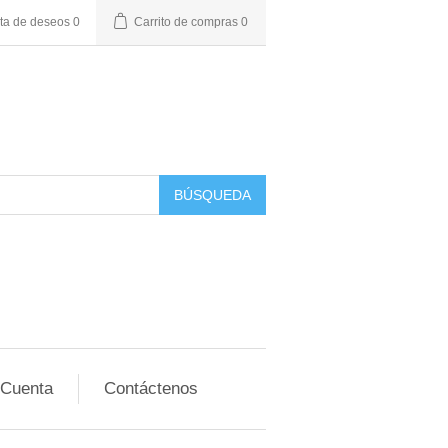
sta de deseos
0
Carrito de compras
0
BÚSQUEDA
 Cuenta
Contáctenos