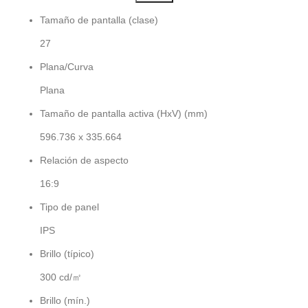
Tamaño de pantalla (clase)
27
Plana/Curva
Plana
Tamaño de pantalla activa (HxV) (mm)
596.736 x 335.664
Relación de aspecto
16:9
Tipo de panel
IPS
Brillo (típico)
300 cd/㎡
Brillo (mín.)