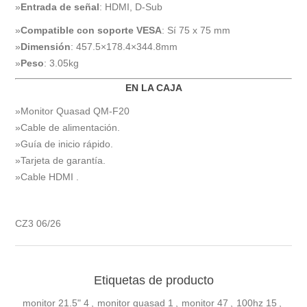
»
Entrada de señal
: HDMI, D-Sub
»
Compatible con soporte VESA
: Sí 75 x 75 mm
»
Dimensión
: 457.5×178.4×344.8mm
»
Peso
: 3.05kg
EN LA CAJA
»Monitor Quasad QM-F20
»Cable de alimentación.
»Guía de inicio rápido.
»Tarjeta de garantía.
»Cable HDMI .
CZ3 06/26
Etiquetas de producto
monitor 21.5"
4
,
monitor quasad
1
,
monitor
47
,
100hz
15
,