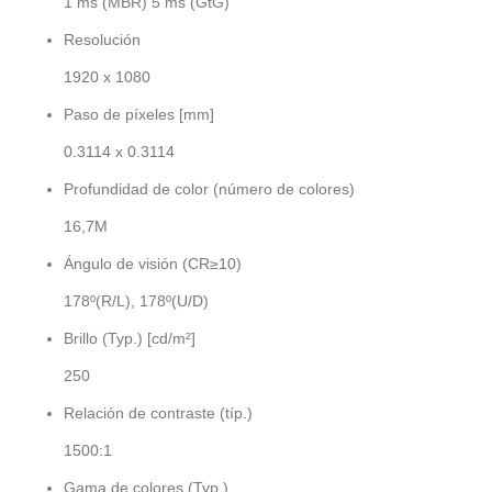
1 ms (MBR) 5 ms (GtG)
Resolución
1920 x 1080
Paso de píxeles [mm]
0.3114 x 0.3114
Profundidad de color (número de colores)
16,7M
Ángulo de visión (CR≥10)
178º(R/L), 178º(U/D)
Brillo (Typ.) [cd/m²]
250
Relación de contraste (típ.)
1500:1
Gama de colores (Typ.)