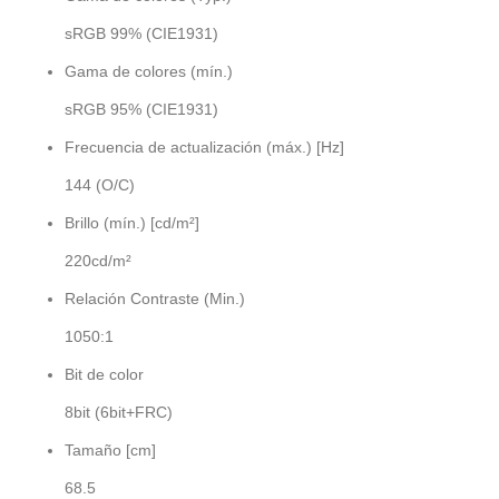
sRGB 99% (CIE1931)
Gama de colores (mín.)
sRGB 95% (CIE1931)
Frecuencia de actualización (máx.) [Hz]
144 (O/C)
Brillo (mín.) [cd/m²]
220cd/m²
Relación Contraste (Min.)
1050:1
Bit de color
8bit (6bit+FRC)
Tamaño [cm]
68.5