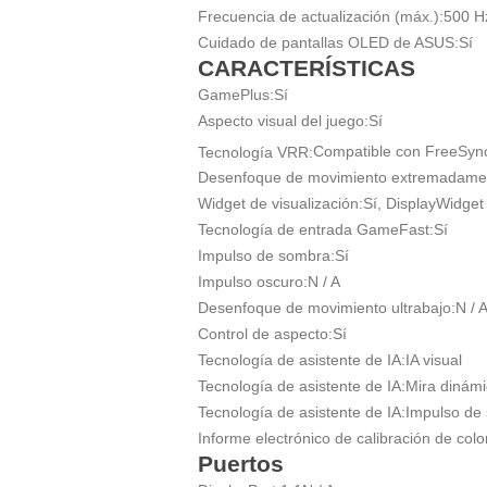
Frecuencia de actualización (máx.):
500 H
Cuidado de pantallas OLED de ASUS:
Sí
CARACTERÍSTICAS
GamePlus:
Sí
Aspecto visual del juego:
Sí
Tecnología VRR:
Compatible con FreeSy
Desenfoque de movimiento extremadamen
Widget de visualización:
Sí, DisplayWidget
Tecnología de entrada GameFast:
Sí
Impulso de sombra:
Sí
Impulso oscuro:
N / A
Desenfoque de movimiento ultrabajo:
N / 
Control de aspecto:
Sí
Tecnología de asistente de IA:
IA visual
Tecnología de asistente de IA:
Mira dinám
Tecnología de asistente de IA:
Impulso de
Informe electrónico de calibración de colo
Puertos