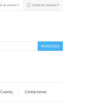
sta de deseos
0
Carrito de compras
0
BÚSQUEDA
 Cuenta
Contáctenos