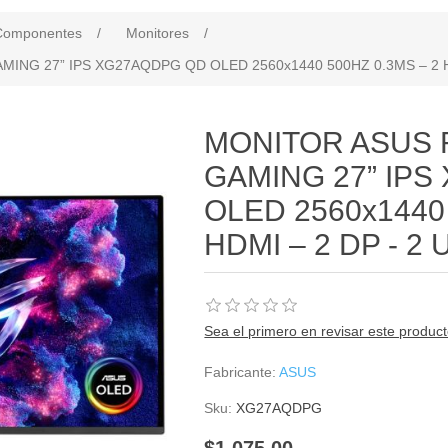
Componentes
/
Monitores
/
NG 27” IPS XG27AQDPG QD OLED 2560x1440 500HZ 0.3MS – 2 HD
MONITOR ASUS 
GAMING 27” IP
OLED 2560x1440 
HDMI – 2 DP - 2 
Sea el primero en revisar este produc
Fabricante:
ASUS
Sku:
XG27AQDPG