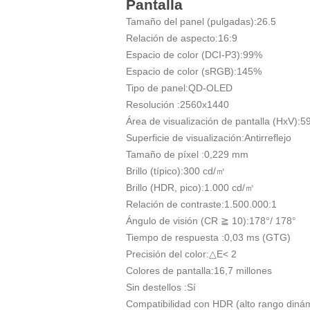
Pantalla
Tamaño del panel (pulgadas):
26.5
Relación de aspecto:
16:9
Espacio de color (DCI-P3):
99%
Espacio de color (sRGB):
145%
Tipo de panel:
QD-OLED
Resolución :
2560x1440
Área de visualización de pantalla (HxV):
5
Superficie de visualización:
Antirreflejo
Tamaño de píxel :
0,229 mm
Brillo (típico):
300 cd/㎡
Brillo (HDR, pico):
1.000 cd/㎡
Relación de contraste:
1.500.000:1
Ángulo de visión (CR ≧ 10):
178°/ 178°
Tiempo de respuesta :
0,03 ms (GTG)
Precisión del color:
△E< 2
Colores de pantalla:
16,7 millones
Sin destellos :
Sí
Compatibilidad con HDR (alto rango dinám