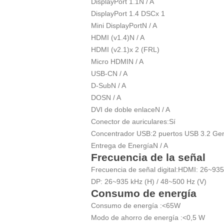
DisplayPort 1.1
N / A
DisplayPort 1.4 DSC
x 1
Mini DisplayPort
N / A
HDMI (v1.4)
N / A
HDMI (v2.1)
x 2 (FRL)
Micro HDMI
N / A
USB-C
N / A
D-Sub
N / A
DOS
N / A
DVI de doble enlace
N / A
Conector de auriculares:
Sí
Concentrador USB:
2 puertos USB 3.2 Gen
Entrega de Energía
N / A
Frecuencia de la señal
Frecuencia de señal digital:
HDMI: 26~935 
DP: 26~935 kHz (H) / 48~500 Hz (V)
Consumo de energía
Consumo de energía :
<65W
Modo de ahorro de energía :
<0,5 W