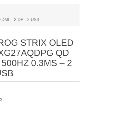
MI – 2 DP - 2 USB
ROG STRIX OLED
S XG27AQDPG QD
500HZ 0.3MS – 2
USB
to