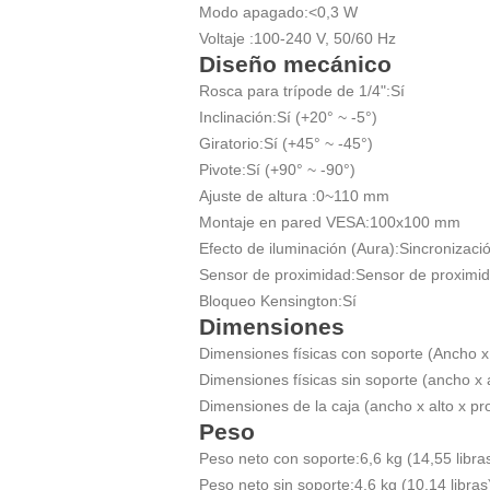
Modo apagado:
<0,3 W
Voltaje :
100-240 V, 50/60 Hz
Diseño mecánico
Rosca para trípode de 1/4":
Sí
Inclinación:
Sí (+20° ~ -5°)
Giratorio:
Sí (+45° ~ -45°)
Pivote:
Sí (+90° ~ -90°)
Ajuste de altura :
0~110 mm
Montaje en pared VESA:
100x100 mm
Efecto de iluminación (Aura):
Sincronizaci
Sensor de proximidad:
Sensor de proximi
Bloqueo Kensington:
Sí
Dimensiones
Dimensiones físicas con soporte (Ancho x 
Dimensiones físicas sin soporte (ancho x a
Dimensiones de la caja (ancho x alto x pr
Peso
Peso neto con soporte:
6,6 kg (14,55 libra
Peso neto sin soporte:
4,6 kg (10,14 libras