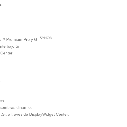
z
SYNC®
nc™ Premium Pro y G-
te bajo:
Sí
 Center
A
ica
 sombras dinámico
r:
Sí, a través de DisplayWidget Center.