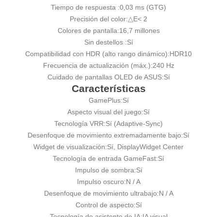
Tiempo de respuesta :
0,03 ms (GTG)
Precisión del color:
△E< 2
Colores de pantalla:
16,7 millones
Sin destellos :
Sí
Compatibilidad con HDR (alto rango dinámico):
HDR10
Frecuencia de actualización (máx.):
240 Hz
Cuidado de pantallas OLED de ASUS:
Sí
Características
GamePlus:
Sí
Aspecto visual del juego:
Sí
Tecnología VRR:
Sí (Adaptive-Sync)
Desenfoque de movimiento extremadamente bajo:
Sí
Widget de visualización:
Sí, DisplayWidget Center
Tecnología de entrada GameFast:
Sí
Impulso de sombra:
Sí
Impulso oscuro:
N / A
Desenfoque de movimiento ultrabajo:
N / A
Control de aspecto:
Sí
Tecnología de asistente de IA:
IA visual