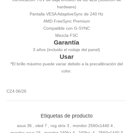
hardware)
Pantalla VESA AdaptiveSync de 240 Hz
AMD FreeSync Premium
Compatible con G-SYNC
Mezcla FSC
Garantía
3 años (incluido el rodaje del panel)
Usar
*El brillo máximo puede variar debido a la precalibración del
color.
CZ4 06/26
Etiquetas de producto
asus
36
,
oled
7
,
rog strix
3
,
monitor 2560x1440
4
,
monitor asus
15
,
monitor 240hz
4
,
240hz.
4
,
2560x1440
3