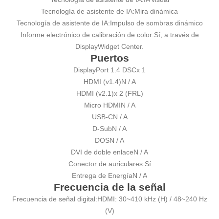
Tecnología de asistente de IA:
Mira dinámica
Tecnología de asistente de IA:
Impulso de sombras dinámico
Informe electrónico de calibración de color:
Sí, a través de
DisplayWidget Center.
Puertos
DisplayPort 1.4 DSC
x 1
HDMI (v1.4)
N / A
HDMI (v2.1)
x 2 (FRL)
Micro HDMI
N / A
USB-C
N / A
D-Sub
N / A
DOS
N / A
DVI de doble enlace
N / A
Conector de auriculares:
Sí
Entrega de Energía
N / A
Frecuencia de la señal
Frecuencia de señal digital:
HDMI: 30~410 kHz (H) / 48~240 Hz
(V)