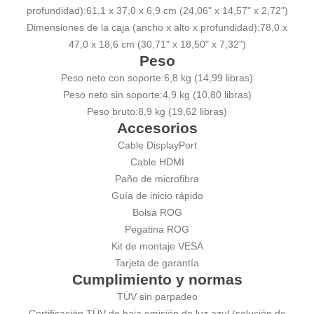
profundidad):
61,1 x 37,0 x 6,9 cm (24,06" x 14,57" x 2,72")
Dimensiones de la caja (ancho x alto x profundidad):
78,0 x
47,0 x 18,6 cm (30,71" x 18,50" x 7,32")
Peso
Peso neto con soporte:
6,8 kg (14,99 libras)
Peso neto sin soporte:
4,9 kg (10,80 libras)
Peso bruto:
8,9 kg (19,62 libras)
Accesorios
Cable DisplayPort
Cable HDMI
Paño de microfibra
Guía de inicio rápido
Bolsa ROG
Pegatina ROG
Kit de montaje VESA
Tarjeta de garantía
Cumplimiento y normas
TÜV sin parpadeo
Certificación TÜV de baja emisión de luz azul (solución de