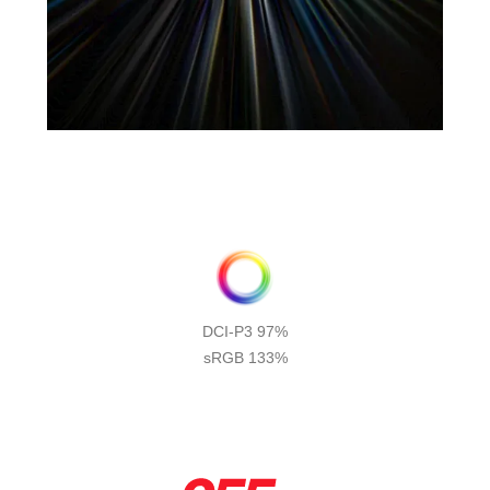
DCI-P3 97%
sRGB 133%