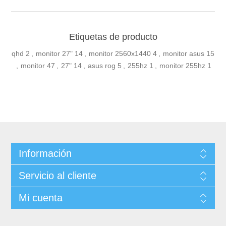
Etiquetas de producto
qhd
2
,
monitor 27"
14
,
monitor 2560x1440
4
,
monitor asus
15
,
monitor
47
,
27"
14
,
asus rog
5
,
255hz
1
,
monitor 255hz
1
Información
Servicio al cliente
Mi cuenta