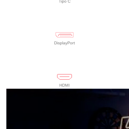
Tipo C
DisplayPort
HDMI