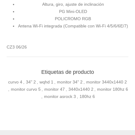
Altura, giro, ajuste de inclinación
PG Mini-OLED
POLICROMO RGB
Antena Wi-Fi integrada (Compatible con Wi-Fi 4/5/6/6E/7)
CZ3 06/26
Etiquetas de producto
curvo
4
,
34"
2
,
wqhd
1
,
monitor 34"
2
,
monitor 3440x1440
2
,
monitor curvo
5
,
monitor
47
,
3440x1440
2
,
monitor 180hz
6
,
monitor asrock
3
,
180hz
6