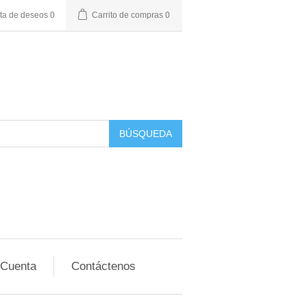
sta de deseos
0
Carrito de compras
0
BÚSQUEDA
 Cuenta
Contáctenos