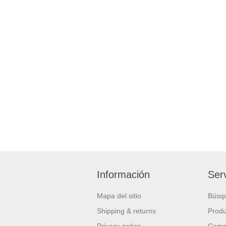
Información
Serv
Mapa del sitio
Búsq
Shipping & returns
Produ
Privacy notice
Compa