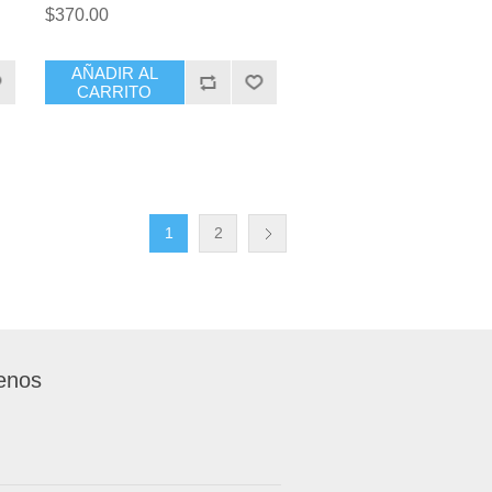
$370.00
AÑADIR AL
CARRITO
1
2
enos