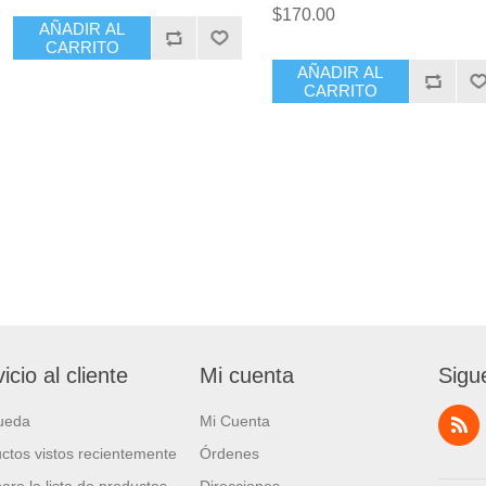
$170.00
AÑADIR AL
CARRITO
AÑADIR AL
CARRITO
icio al cliente
Mi cuenta
Sigu
ueda
Mi Cuenta
ctos vistos recientemente
Órdenes
re la lista de productos
Direcciones