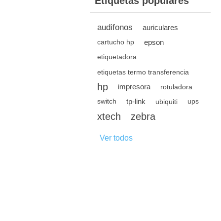
Etiquetas populares
audifonos
auriculares
epson
cartucho hp
etiquetadora
etiquetas termo transferencia
hp
impresora
rotuladora
tp-link
switch
ubiquiti
ups
xtech
zebra
Ver todos