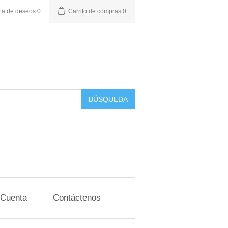
sta de deseos
0
Carrito de compras
0
BÚSQUEDA
 Cuenta
Contáctenos