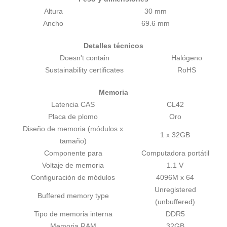
Altura
30 mm
Ancho
69.6 mm
Detalles técnicos
Doesn't contain
Halógeno
Sustainability certificates
RoHS
Memoria
Latencia CAS
CL42
Placa de plomo
Oro
Diseño de memoria (módulos x
1 x 32GB
tamaño)
Componente para
Computadora portátil
Voltaje de memoria
1.1 V
Configuración de módulos
4096M x 64
Unregistered
Buffered memory type
(unbuffered)
Tipo de memoria interna
DDR5
Memoria RAM
32GB