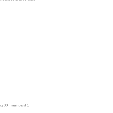
ng
30
,
mainoard
1