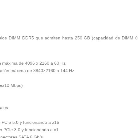
calos DIMM DDR5 que admiten hasta 256 GB (capacidad de DIMM ún
ón máxima de 4096 x 2160 a 60 Hz
olución máxima de 3840×2160 a 144 Hz
ps/10 Mbps)
nales
 PCIe 5.0 y funcionando a x16
n PCIe 3.0 y funcionando a x1
conectores SATA 6 Gb/s