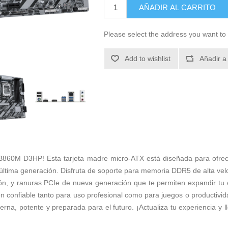
AÑADIR AL CARRITO
Please select the address you want to 
Add to wishlist
Añadir a
B860M D3HP! Esta tarjeta madre micro-ATX está diseñada para ofrece
 última generación. Disfruta de soporte para memoria DDR5 de alta velo
ión, y ranuras PCIe de nueva generación que te permiten expandir tu
ión confiable tanto para uso profesional como para juegos o productiv
na, potente y preparada para el futuro. ¡Actualiza tu experiencia y l