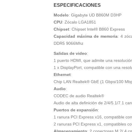
ESPECIFICACIONES
Modelo
: Gigabyte UD B860M D3HP
CPU
: Zócalo LGA1851
Chipset
: Chipset Intel® B860 Express
Capacidad máxima de memoria
: 4 zó
DDR5 9066Mhz
Salidas de video
:
1 puerto HDMI, que admite una resoluci
1 x DisplayPort, compatible con una res
Ethernet
:
Chip LAN Realtek® GbE (1 Gbps/100 Mb
Audio
:
CODEC de audio Realtek®
Audio de alta definición de 2/4/5.1/7.1 ca
Puertos de expansión
:
1 ranura PCI Express x16, compatible con
2 ranuras PCI Express x1, compatibles co
Almacenamiento
: 2 conectores M.2/ 4 