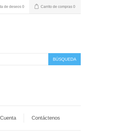
sta de deseos
0
Carrito de compras
0
BÚSQUEDA
 Cuenta
Contáctenos