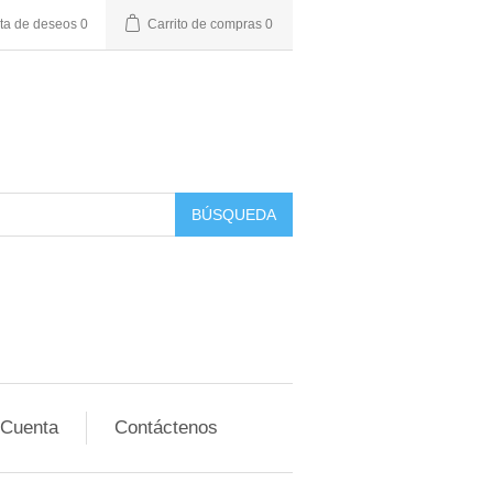
sta de deseos
0
Carrito de compras
0
BÚSQUEDA
 Cuenta
Contáctenos