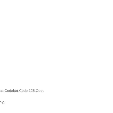
adas Codabar,Code 128,Code
P.C.