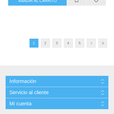
AÑADIR AL CARRITO
1
2
3
4
5
Información
Servicio al cliente
Mi cuenta