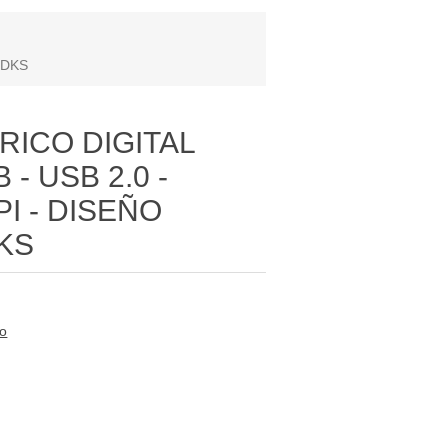
SDKS
RICO DIGITAL
 - USB 2.0 -
I - DISEÑO
KS
to