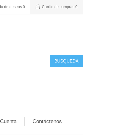
sta de deseos
0
Carrito de compras
0
BÚSQUEDA
 Cuenta
Contáctenos