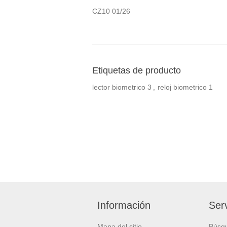
CZ10 01/26
Etiquetas de producto
lector biometrico
3
,
reloj biometrico
1
Información
Serv
Mapa del sitio
Búsq