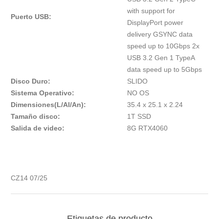
with support for
Puerto USB:
DisplayPort power
delivery GSYNC data
speed up to 10Gbps 2x
USB 3.2 Gen 1 TypeA
data speed up to 5Gbps
Disco Duro:
SLIDO
Sistema Operativo:
NO OS
Dimensiones(L/Al/An):
35.4 x 25.1 x 2.24
Tamaño disco:
1T SSD
Salida de video:
8G RTX4060
CZ14 07/25
Etiquetas de producto