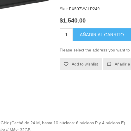
Sku:
FX507VV-LP249
$1,540.00
AÑADIR AL CARRITO
Please select the address you want to 
Add to wishlist
Añadir a
 GHz (Caché de 24 M, hasta 10 núcleos: 6 núcleos P y 4 núcleos E)
ot // Máx: 32GB