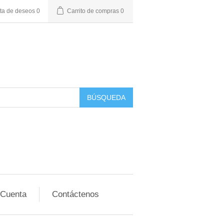
sta de deseos
0
Carrito de compras
0
BÚSQUEDA
 Cuenta
Contáctenos