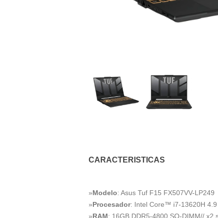
CARACTERISTICAS
»
Modelo
: Asus Tuf F15 FX507VV-LP249
»
Procesador
: Intel Core™ i7-13620H 4.9
»
RAM
: 16GB DDR5-4800 SO-DIMM// x2 sl