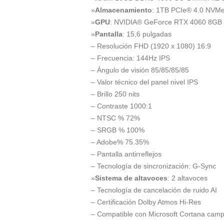
»
Almacenamiento
: 1TB PCIe® 4.0 NVMe
»
GPU
: NVIDIA® GeForce RTX 4060 8G
»
Pantalla
: 15,6 pulgadas
– Resolución FHD (1920 x 1080) 16:9
– Frecuencia: 144Hz IPS
– Ángulo de visión 85/85/85/85
– Valor técnico del panel nivel IPS
– Brillo 250 nits
– Contraste 1000:1
– NTSC % 72%
– SRGB % 100%
– Adobe% 75.35%
– Pantalla antirreflejos
– Tecnología de sincronización: G-Sync
»
Sistema de altavoces
: 2 altavoces
– Tecnología de cancelación de ruido AI
– Certificación Dolby Atmos Hi-Res
– Compatible con Microsoft Cortana cam