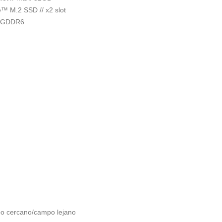
™ M.2 SSD // x2 slot
B GDDR6
po cercano/campo lejano