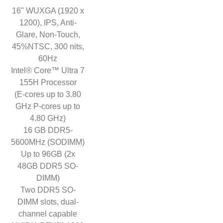
16" WUXGA (1920 x
1200), IPS, Anti-
Glare, Non-Touch,
45%NTSC, 300 nits,
60Hz
Intel® Core™ Ultra 7
155H Processor
(E-cores up to 3.80
GHz P-cores up to
4.80 GHz)
16 GB DDR5-
5600MHz (SODIMM)
Up to 96GB (2x
48GB DDR5 SO-
DIMM)
Two DDR5 SO-
DIMM slots, dual-
channel capable