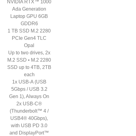
NVIDIA RTX™ 1000
Ada Generation
Laptop GPU 6GB
GDDR6
1 TB SSD M.2 2280
PCIe Gen4 TLC
Opal
Up to two drives, 2x
M.2 SSD • M.2 2280
SSD up to 4TB, 2TB
each
1x USB-A (USB
5Gbps / USB 3.2
Gen 1), Always On
2x USB-C®
(Thunderbolt™ 4 /
USB4® 40Gbps),
with USB PD 3.0
and DisplayPort™