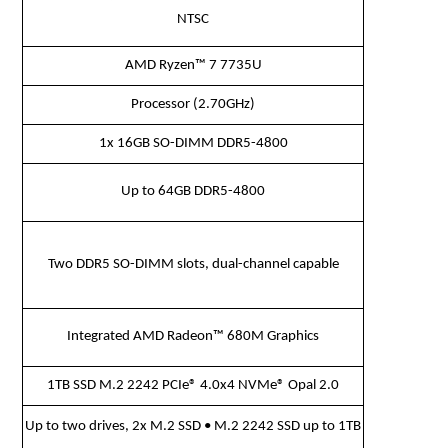
NTSC
AMD Ryzen™ 7 7735U
Processor (2.70GHz)
1x 16GB SO-DIMM DDR5-4800
Up to 64GB DDR5-4800
Two DDR5 SO-DIMM slots, dual-channel capable
Integrated AMD Radeon™ 680M Graphics
1TB SSD M.2 2242 PCIe® 4.0x4 NVMe® Opal 2.0
Up to two drives, 2x M.2 SSD • M.2 2242 SSD up to 1TB