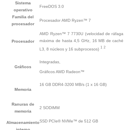
Sistema
FreeDOS 3.0
operativo
Familia del
Procesador AMD Ryzen™ 7
procesador
AMD Ryzen™ 7 7730U (velocidad de ráfaga
máxima de hasta 4,5 GHz, 16 MB de caché
Procesador
1
2
L3, 8 núcleos y 16
subprocesos)
Integradas,
Gráficos
Gráficos AMD Radeon™
16 GB DDR4-3200 MB/s (1 x 16 GB)
Memoria
Ranuras de
2 SODIMM
memoria
SSD PCIe® NVMe™ de 512 GB
Almacenamiento
interno