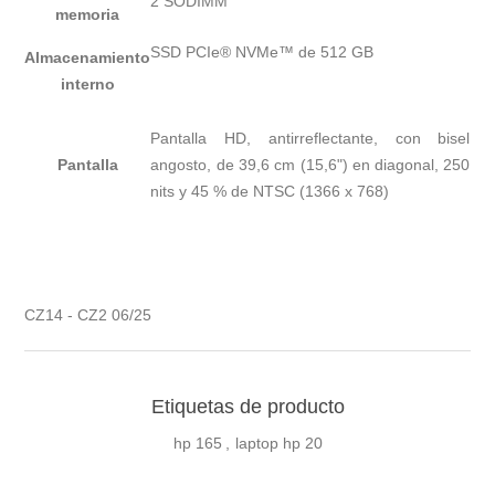
2 SODIMM
memoria
SSD PCIe® NVMe™ de 512 GB
Almacenamiento
interno
Pantalla HD, antirreflectante, con bisel
Pantalla
angosto, de 39,6 cm (15,6") en diagonal, 250
nits y 45 % de NTSC (1366 x
768)
CZ14 - CZ2 06/25
Etiquetas de producto
hp
165
,
laptop hp
20