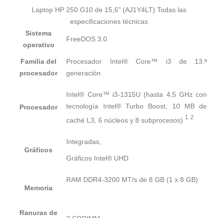
Laptop HP 250 G10 de 15,6" (AJ1Y4LT) Todas las
especificaciones técnicas
Sistema
FreeDOS 3.0
operativo
Familia del
Procesador Intel® Core™ i3 de 13.ª
procesador
generación
Intel® Core™ i3-1315U (hasta 4,5 GHz con
tecnología Intel® Turbo Boost, 10 MB de
Procesador
1
2
caché L3, 6 núcleos y 8
subprocesos)
Integradas,
Gráficos
Gráficos Intel® UHD
RAM DDR4-3200 MT/s de 8 GB (1 x 8 GB)
Memoria
Ranuras de