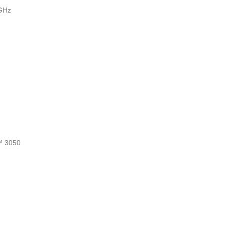
GHz
™ 3050