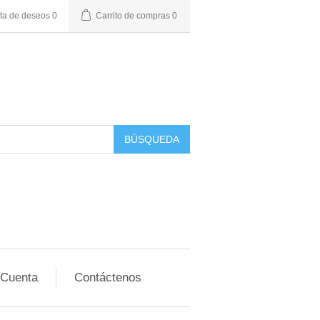
sta de deseos
0
Carrito de compras
0
BÚSQUEDA
 Cuenta
Contáctenos