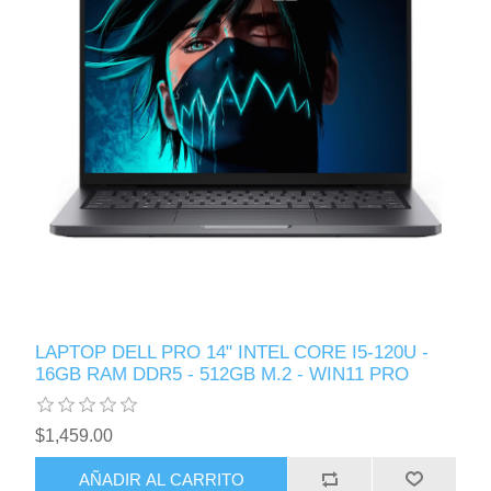
LAPTOP DELL PRO 14" INTEL CORE I5-120U -
16GB RAM DDR5 - 512GB M.2 - WIN11 PRO
$1,459.00
AÑADIR AL CARRITO