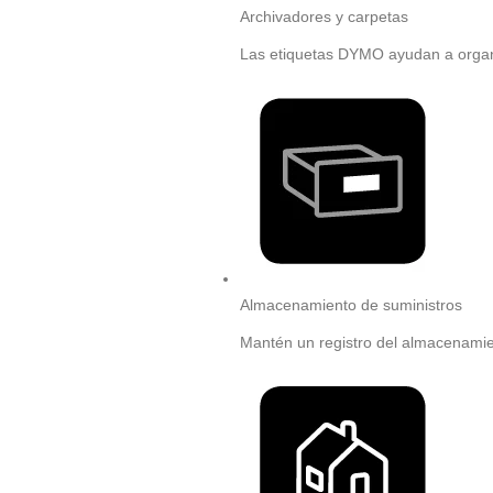
Archivadores y carpetas
Las etiquetas DYMO ayudan a organi
Almacenamiento de suministros
Mantén un registro del almacenamien