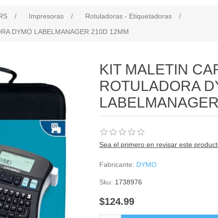
RS
/
Impresoras
/
Rotuladoras - Etiquetadoras
/
ORA DYMO LABELMANAGER 210D 12MM
KIT MALETIN C
ROTULADORA 
LABELMANAGER
Sea el primero en revisar este produc
Fabricante:
DYMO
Sku:
1738976
$124.99