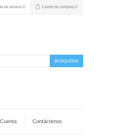
sta de deseos
0
Carrito de compras
0
BÚSQUEDA
 Cuenta
Contáctenos