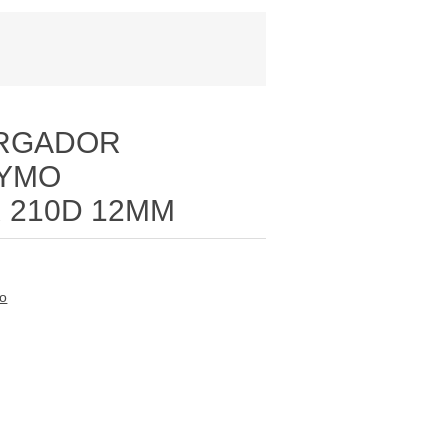
ARGADOR
DYMO
 210D 12MM
to