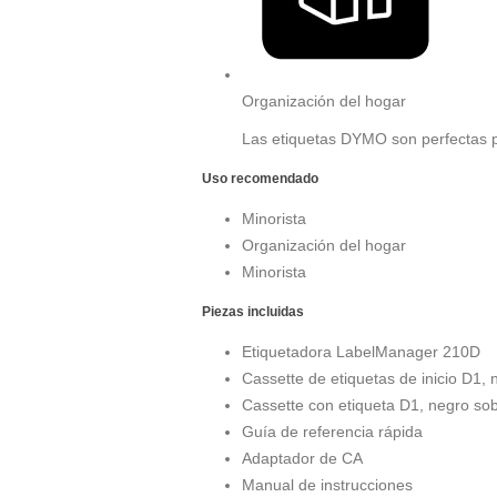
Organización del hogar
Las etiquetas DYMO son perfectas p
Uso recomendado
Minorista
Organización del hogar
Minorista
Piezas incluidas
Etiquetadora LabelManager 210D
Cassette de etiquetas de inicio D1, 
Cassette con etiqueta D1, negro sobr
Guía de referencia rápida
Adaptador de CA
Manual de instrucciones