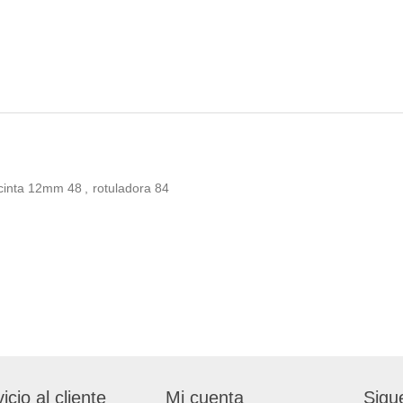
cinta 12mm
48
,
rotuladora
84
icio al cliente
Mi cuenta
Sigu