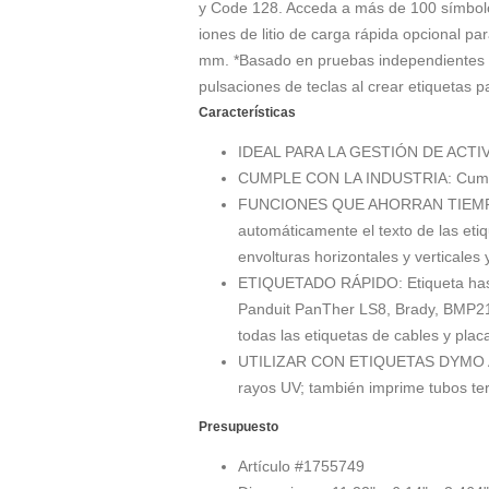
y Code 128. Acceda a más de 100 símbolos,
iones de litio de carga rápida opcional 
mm. *Basado en pruebas independientes 
pulsaciones de teclas al crear etiquetas p
Características
IDEAL PARA LA GESTIÓN DE ACTIVOS
CUMPLE CON LA INDUSTRIA: Cumple c
FUNCIONES QUE AHORRAN TIEMPO: Te
automáticamente el texto de las eti
envolturas horizontales y verticales y
ETIQUETADO RÁPIDO: Etiqueta hasta
Panduit PanTher LS8, Brady, BMP21,
todas las etiquetas de cables y plac
UTILIZAR CON ETIQUETAS DYMO AUTÉNT
rayos UV; también imprime tubos ter
Presupuesto
Artículo #
1755749