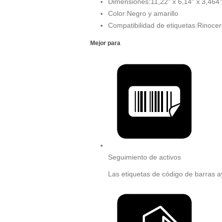
Dimensiones:
11,22" x 6,14" x 3,464"
Color:
Negro y amarillo
Compatibilidad de etiquetas:
Rinocer
Mejor para
Seguimiento de activos
Las etiquetas de código de barras ay