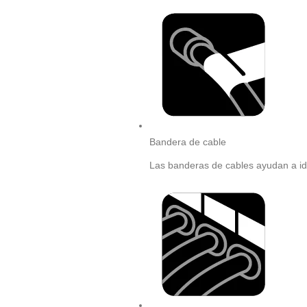
Bandera de cable
Las banderas de cables ayudan a ide