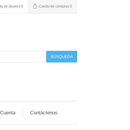
sta de deseos
0
Carrito de compras
0
BÚSQUEDA
 Cuenta
Contáctenos