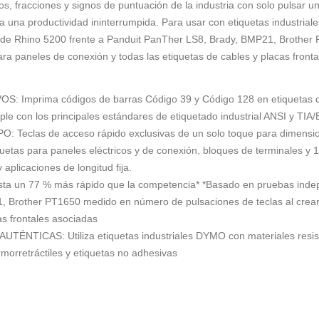
 fracciones y signos de puntuación de la industria con solo pulsar un
para una productividad ininterrumpida. Para usar con etiquetas indust
de Rhino 5200 frente a Panduit PanTher LS8, Brady, BMP21, Brother
ara paneles de conexión y todas las etiquetas de cables y placas front
: Imprima códigos de barras Código 39 y Código 128 en etiquetas 
on los principales estándares de etiquetado industrial ANSI y TIA/
clas de acceso rápido exclusivas de un solo toque para dimension
quetas para paneles eléctricos y de conexión, bloques de terminales y 
 aplicaciones de longitud fija.
 un 77 % más rápido que la competencia* *Basado en pruebas indep
 Brother PT1650 medido en número de pulsaciones de teclas al crear
as frontales asociadas
ICAS: Utiliza etiquetas industriales DYMO con materiales resistent
morretráctiles y etiquetas no adhesivas