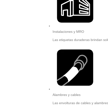
Instalaciones y MRO
Las etiquetas duraderas brindan sol
Alambres y cables
Las envolturas de cables y alambres