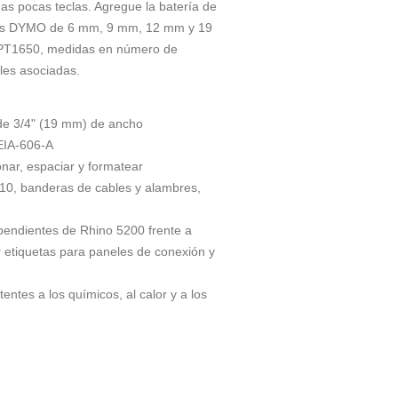
as pocas teclas. Agregue la batería de
riales DYMO de 6 mm, 9 mm, 12 mm y 19
 PT1650, medidas en número de
ales asociadas.
de 3/4" (19 mm) de ancho
EIA-606-A
ar, espaciar y formatear
110, banderas de cables y alambres,
endientes de Rhino 5200 frente a
 etiquetas para paneles de conexión y
es a los químicos, al calor y a los