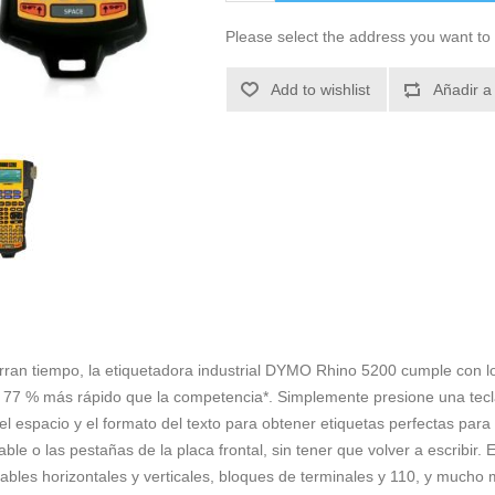
Please select the address you want to 
Add to wishlist
Añadir a
orran tiempo, la etiquetadora industrial DYMO Rhino 5200 cumple con l
n 77 % más rápido que la competencia*. Simplemente presione una tecl
l espacio y el formato del texto para obtener etiquetas perfectas par
ble o las pestañas de la placa frontal, sin tener que volver a escribir. E
 cables horizontales y verticales, bloques de terminales y 110, y much