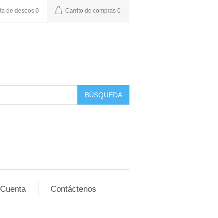
sta de deseos
0
Carrito de compras
0
BÚSQUEDA
 Cuenta
Contáctenos