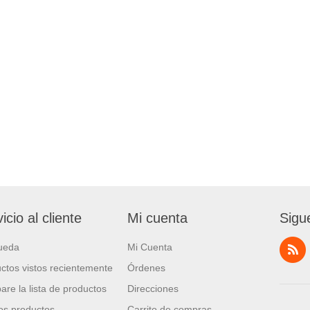
icio al cliente
Mi cuenta
Sigu
ueda
Mi Cuenta
ctos vistos recientemente
Órdenes
re la lista de productos
Direcciones
s productos
Carrito de compras