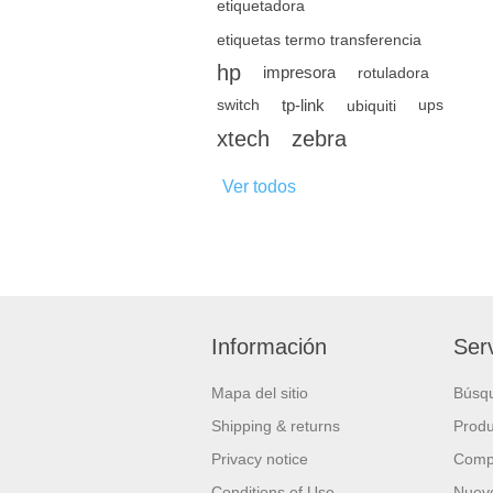
etiquetadora
etiquetas termo transferencia
hp
impresora
rotuladora
tp-link
switch
ubiquiti
ups
xtech
zebra
Ver todos
Información
Serv
Mapa del sitio
Búsq
Shipping & returns
Produ
Privacy notice
Compa
Conditions of Use
Nuevo